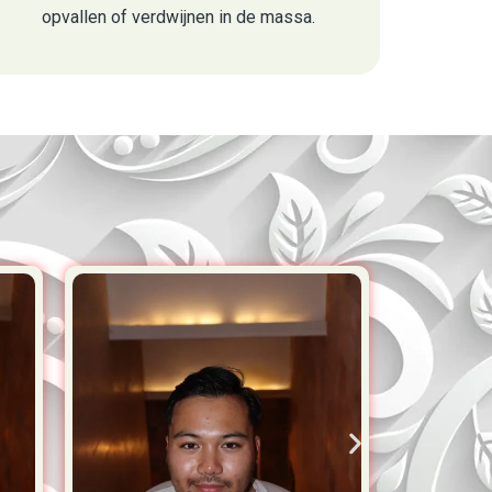
opvallen of verdwijnen in de massa.
Alphat
Team Lead Indonesia