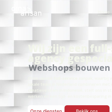
Home
Wij zijn een full
agency gespecia
SEO Marketing
Onze unieke
full-service
aanpak, waarbij 
lokale team in Nederland combineren met 
creatieve team in Indonesië, stelt ons in s
werken en een tijd- en kostenbesparing in
Onze diensten
Bekijk ons