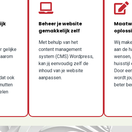
ijk
Beheer je website
Maatw
gemakkelijk zelf
oploss
Met behulp van het
Wij mak
r gelijke
content management
aan de h
daarom
system (CMS) Wordpress,
wensen, b
kan jij eenvoudig zelf de
huisstijl
inhoud van je website
Door een
dat ook
aanpassen.
wordt j
enutten
beter ber
elen