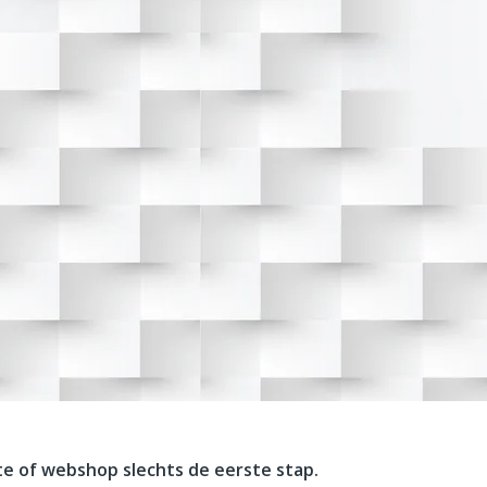
te of webshop slechts de eerste stap.