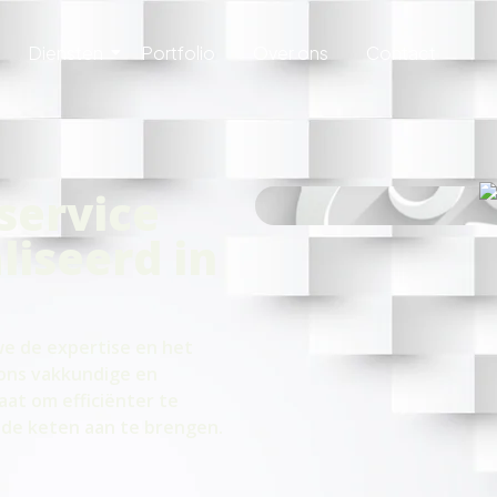
Diensten
Portfolio
Over ons
Contact
-service
liseerd in
we de expertise en het
ons vakkundige en
taat om efficiënter te
 de keten aan te brengen.