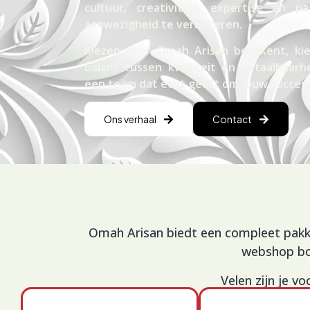
cultuur, creativiteit, expertise en 
aanwezigheid te verbeteren.
Dyl
Kiezen voor Omah Arisan betekent, ki
balans tussen kwaliteit en betaalbaarh
een team dat echt geeft om jouw succes.
Ons verhaal
Contact
Omah Arisan biedt een compleet pakke
webshop bou
Velen zijn je v