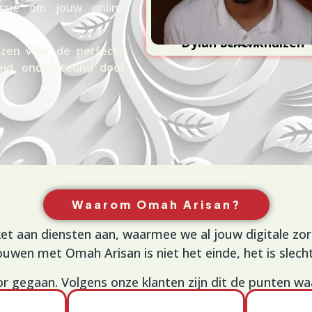
passie om jouw online
Joël Steiginga
an Schenkhuizen
Founder
Project Manager
ezen voor de perfecte
eid, ondersteund door
Waarom Omah Arisan?
t aan diensten aan, waarmee we al jouw digitale zo
wen met Omah Arisan is niet het einde, het is slecht
oor gegaan. Volgens onze klanten zijn dit de punten wa