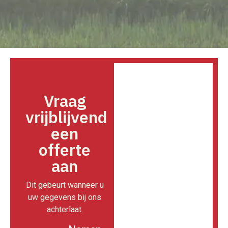
Vraag
vrijblijvend
een
offerte
aan
Dit gebeurt wanneer u
uw gegevens bij ons
achterlaat.