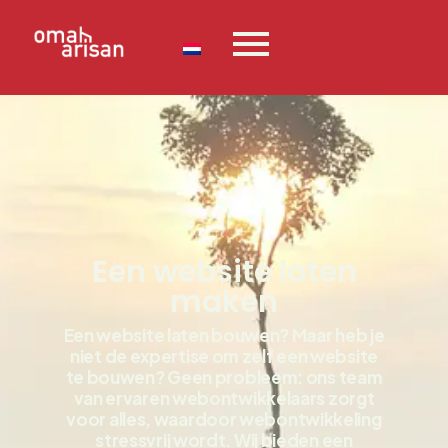
Een website laten
maken
Een website laten bouwen? Maar heb je
niet de expertise om zelf een website
te bouwen? Geen probleem: ons team
van ervaren webontwikkelaars zorgt
voor alles, waardoor webontwikkeling
stressvrij wordt. Wij bieden een